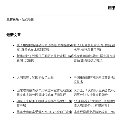
星辉
星辉娱乐
»
站点地图
最新文章
孩子用酸奶换自动铅笔 亲妈听后神操作 网
月入1万真的是常态吗? 揭露
友: 真替她女儿感到窒息
水平, 你拖后腿了吗?
新华时评｜过紧日子要防止执行走样_大皖
小女孩确诊性早熟! 医生再次提
新闻 | 安徽网
养品”别再给孩子吃了
人间清醒，皆因学会了止损
中国旅游日即将到来江苏各地
度拉满
山东省防范青少年药物滥用宣传活动暨禁
火力全开! 火箭队4巨头合砍95分
毒文化主题公园揭牌仪式在济南举行
记三分! 4人得分皆超20分
20吨玉米糁加工机械设备哪个品牌好，推
“人形机器人”大突破，直接供
荐中瑞
绩大增6204%，有望起飞！
黑骑士电动车受邀2024 TUYA全球开发者
儿童牙刷哪个品牌比较好，miki