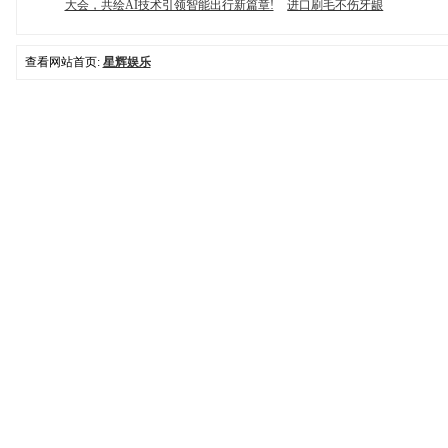
大会，共绘AI技术引领智能出行新篇章!
进口刷毛不伤牙龈
查看网站首页:
星辉娱乐